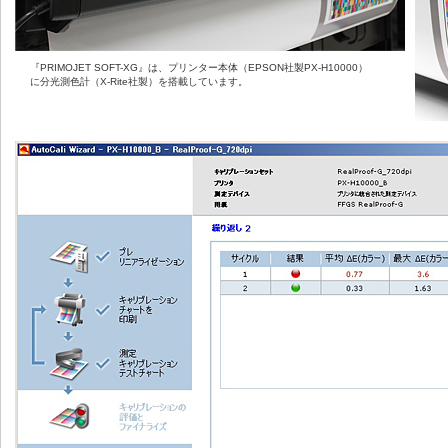
『PRIMOJET SOFT-XG』は、プリンター本体（EPSON社製PX-H10000）
に分光測色計（X-Rite社製）を搭載しています。