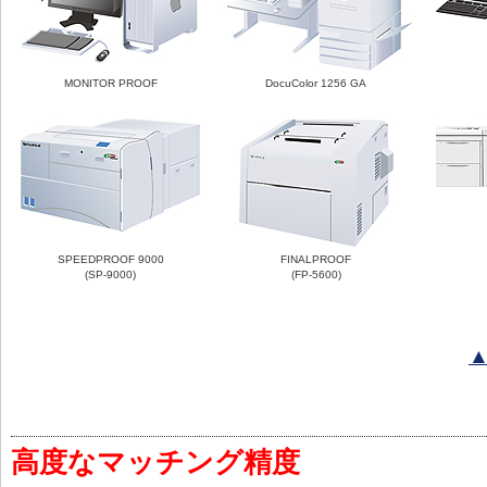
MONITOR PROOF
DocuColor 1256 GA
SPEEDPROOF 9000
FINALPROOF
(SP-9000)
(FP-5600)
高度なマッチング精度