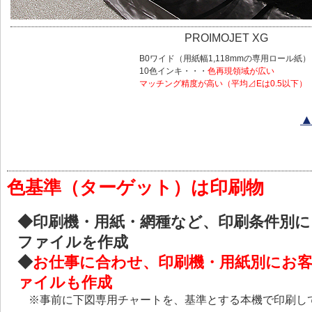
PROIMOJET XG
B0ワイド（用紙幅1,118mmの専用ロール紙）
10色インキ・・・
色再現領域が広い
マッチング精度が高い（平均⊿Eは0.5以下）
色基準（ターゲット）は印刷物
◆印刷機・用紙・網種など、印刷条件別
ファイルを作成
◆
お仕事に合わせ、印刷機・用紙別にお
ァイルも作成
※事前に下図専用チャートを、基準とする本機で印刷し